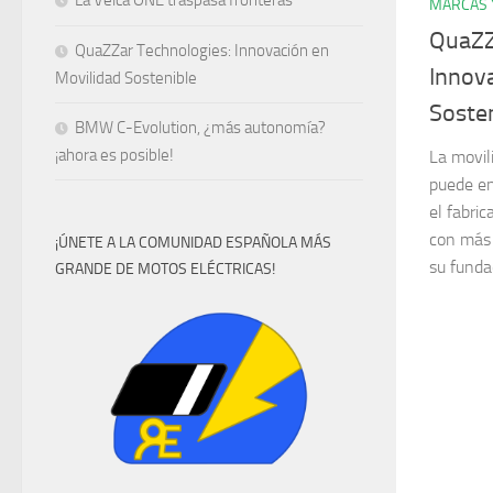
La Velca ONE traspasa fronteras
MARCAS 
QuaZZ
QuaZZar Technologies: Innovación en
Innov
Movilidad Sostenible
Soste
BMW C-Evolution, ¿más autonomía?
¡ahora es posible!
La movil
puede en
el fabri
con más 
¡ÚNETE A LA COMUNIDAD ESPAÑOLA MÁS
su funda
GRANDE DE MOTOS ELÉCTRICAS!