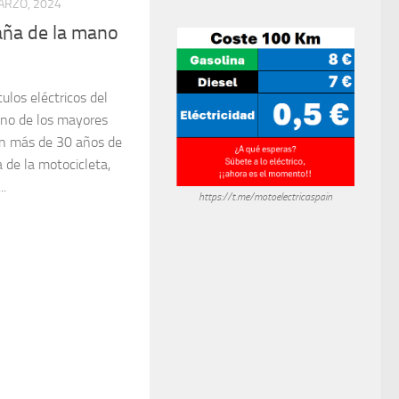
ARZO, 2024
aña de la mano
los eléctricos del
no de los mayores
on más de 30 años de
a de la motocicleta,
..
https://t.me/motoelectricaspain