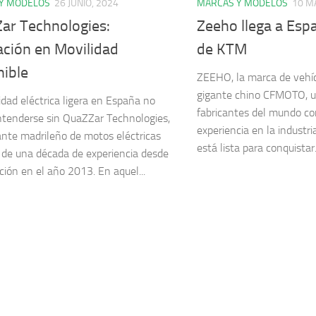
Y MODELOS
26 JUNIO, 2024
MARCAS Y MODELOS
10 M
ar Technologies:
Zeeho llega a Esp
ación en Movilidad
de KTM
nible
ZEEHO, la marca de vehícu
gigante chino CFMOTO, u
idad eléctrica ligera en España no
fabricantes del mundo c
tenderse sin QuaZZar Technologies,
experiencia en la industri
cante madrileño de motos eléctricas
está lista para conquistar.
de una década de experiencia desde
ción en el año 2013. En aquel...