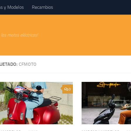
s y Modelos
Recambios
las motos eléctricas!
QUETADO:
CFMOTO
0