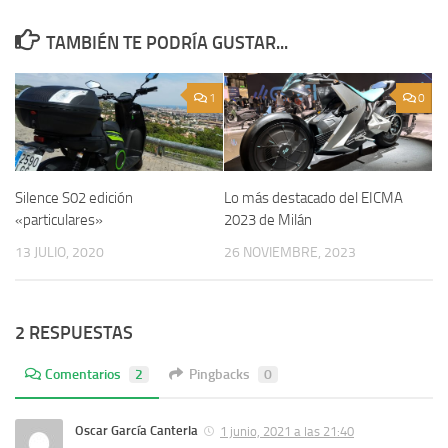
TAMBIÉN TE PODRÍA GUSTAR...
1
0
Silence S02 edición
Lo más destacado del EICMA
«particulares»
2023 de Milán
13 JULIO, 2020
26 NOVIEMBRE, 2023
2 RESPUESTAS
Comentarios
2
Pingbacks
0
Oscar García Canterla
1 junio, 2021 a las 21:40