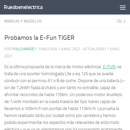
Ruedoenelectrica
Saltar al contenido
MARCAS Y MODELOS
2
Probamos la E-Fun TIGER
POR
FULLCHARGE1
· PUBLICADA
1 JUNIO, 2021
· ACTUALIZADO
1 JUNIO,
2021
Es la última propuesta de la marca de motos eléctricas
E-FUN
, se
trata de una scooter homologada L3e o eq.125 que se puede
conducir con el permiso A1 o B de coche. Dispone de una batería Li-
ion de 7,2kWh fijada al chasis y por tanto no extraíble, capaz de
afrontar recorridos de hasta 170km. Un poderoso motor
brushless
de 7,4kW montado en la rueda trasera del tipo
hub
es capaz de
llevarnos a 105km/h con puntas de hasta 113km/h. La prueba la
hemos realizado tanto por ciudad como por carretera y hemos
podido experimentar los aspectos más relevantes de esta moto
eléctrica y que ya os adelantamos nos ha sorprendido gratamente.