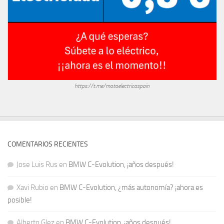
https://t.me/motoelectricaspain
COMENTARIOS RECIENTES
Jose Luis Rus
en
BMW C-Evolution, ¡años después!
Xavi Rubio
en
BMW C-Evolution, ¿más autonomía? ¡ahora es
posible!
Alberto Glez
en
BMW C-Evolution, ¡años después!