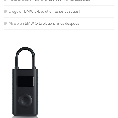
Diego
en
BMW C-Evolution, ¡años después!
Alvaro
en
BMW C-Evolution, ¡años después!