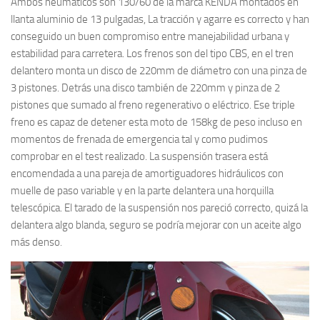
Ambos neumáticos son 130/60 de la marca KENDA montados en
llanta aluminio de 13 pulgadas, La tracción y agarre es correcto y han
conseguido un buen compromiso entre manejabilidad urbana y
estabilidad para carretera. Los frenos son del tipo CBS, en el tren
delantero monta un disco de 220mm de diámetro con una pinza de
3 pistones. Detrás una disco también de 220mm y pinza de 2
pistones que sumado al freno regenerativo o eléctrico. Ese triple
freno es capaz de detener esta moto de 158kg de peso incluso en
momentos de frenada de emergencia tal y como pudimos
comprobar en el test realizado. La suspensión trasera está
encomendada a una pareja de amortiguadores hidráulicos con
muelle de paso variable y en la parte delantera una horquilla
telescópica. El tarado de la suspensión nos pareció correcto, quizá la
delantera algo blanda, seguro se podría mejorar con un aceite algo
más denso
.